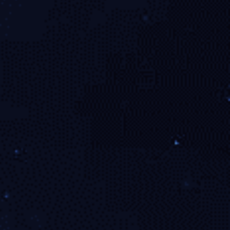
下一篇
珍妮对所有人的无差别仇恨揭示了