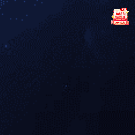
球迷进行良好沟通，让大家理
。若能有效把握住机会，通过
韧不拔的精神迎接即将到来的
属于他们的新辉煌！期待他们
部内外不同声音之间的不协调。
则选择谨慎行事，更注重长远
。
竞争与变化的大环境中，希望
傲和荣耀。