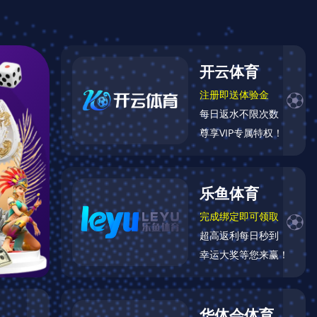
App
公司
体育
注册入口
简介
快讯
看更便捷
端支持、高清视频、 实时