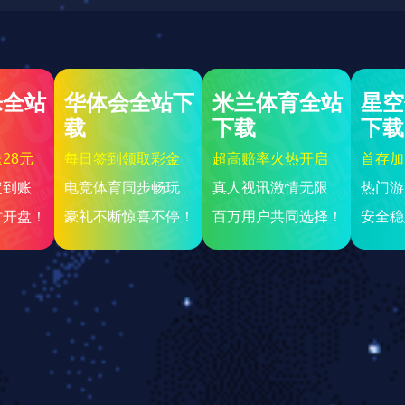
文
甲劲旅，一直以来都是争冠的热门之一。然而，最近球队后卫施
泛关注。与此形成对比的是，多特蒙德高层却对争冠话题选择了
了多特蒙德在新赛季中的复杂心态。本文将从多特蒙德施洛特贝
方面进行详细探讨，以期全面解析这一现象。
的誓言
中的重要一员，他在接受采访时表现出了强烈的争冠决心。他指
中，团队合作和每位球员的努力是实现目标的关键。他强调：“
上的态度无疑给了球迷们希望，也激励着队友们朝着共同目标奋
过去几个赛季虽然未能如愿夺冠，但这并不影响他们继续追求胜
队必须从中吸取教训，以便在未来取得更好的成绩。这种心态不