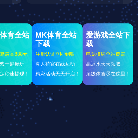
洛特贝克在媒体面前表示球队
回避。这种现象不仅反映出球
克的誓言、高层的态度、球队
出，球队拥有足够的实力和潜
我们有信心赢得比赛，并且会
进。
利的决心。他认为，每一次失
仅是对自身能力的认可，也是