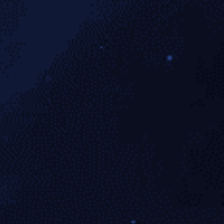
助…
层
直以来都是争冠的热门之一。然而...