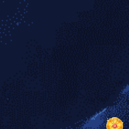
队凝聚力都具有重要意义。在
场合上往往选择回避相关问
会给球队带来额外压力，导致
使得“争冠”这一议题变得更加
展模式，在保证战绩逐步提升
其辞，将重点放在如何提高球
此同时，这样也可能导致球迷